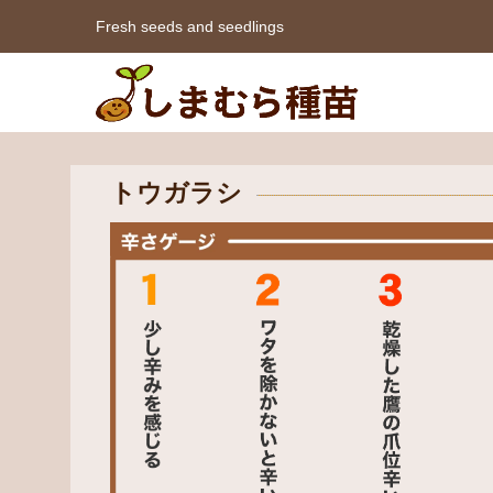
Fresh seeds and seedlings
トウガラシ