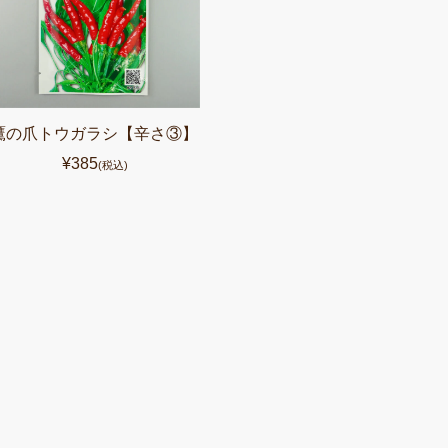
鷹の爪トウガラシ【辛さ③】
¥385
(税込)