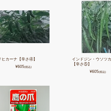
メヒカーナ【辛さ④】
インドジン・ウソツ
【辛さ⑤】
¥605
(税込)
¥605
(税込)