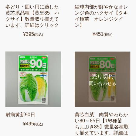
冬どり・囲い用に適した
結球内部が鮮やかなオレ
黄芯系品種【黄皇85 ハ
ンジ色のハクサイ【タキ
クサイ】数量取り揃えて
イ種苗 オレンジクイ
います、詳細はクリック
ン】
¥395
¥451
(税込)
(税込)
売り切れ
問い合わせる
耐病黄新90日
黄芯白菜 肉質やわらか
い80～85日【ｻｶﾀ種苗
¥495
(税込)
ちよぶき85】数量各種取
り揃えています。詳細は