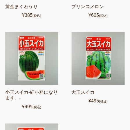
黄金まくわうり
プリンスメロン
¥385
¥605
(税込)
(税込)
小玉スイカ-紅小粋になり
大玉スイカ
ます。-
¥495
(税込)
¥495
(税込)