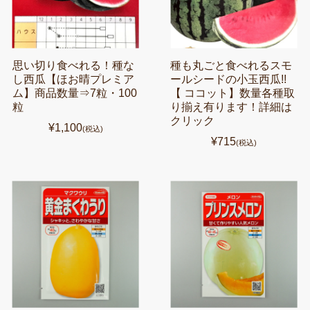
思い切り食べれる！種な
種も丸ごと食べれるスモ
し西瓜【ほお晴プレミア
ールシードの小玉西瓜!!
ム】商品数量⇒7粒・100
【 ココット】数量各種取
粒
り揃え有ります！詳細は
クリック
¥1,100
(税込)
¥715
(税込)