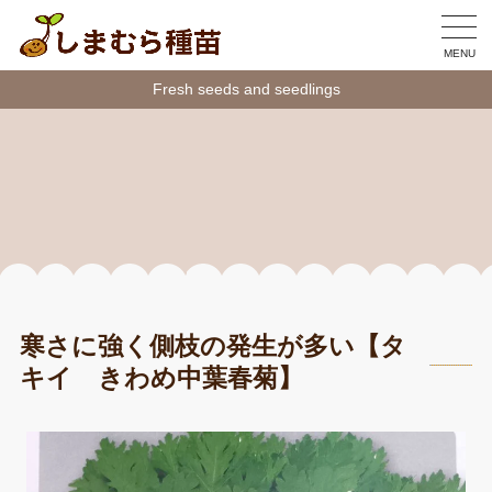
MENU
Fresh seeds and seedlings
寒さに強く側枝の発生が多い【タ
キイ きわめ中葉春菊】