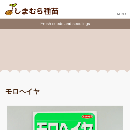
MENU
Fresh seeds and seedlings
モロヘイヤ